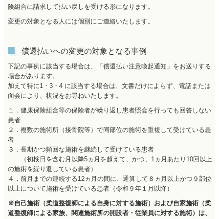
険組合に請求して払い戻しを受ける形になります。
変更の対象となる人には個別にご連絡いたします。
償還払いへの変更の対象となる事例
下記の事例に該当する場合は、「償還払い注意喚起通知」をお送りする
場合があります。
加えて特に1・3・4 に該当する場合は、文書だけによらず、電話または
面会により、状況をお尋ねいたします。
１．健康保険組合等の保険者が繰り返し患者照会を行っても回答しない
患者
２．複数の施術所（接骨院等）で同部位の施術を重複して受けている患
者
３．長期かつ頻回な施術を継続して受けている患者
（初検日を含む月以降5ヵ月を超えて、かつ、1ヵ月あたり10回以上
の施術を繰り返している患者）
４．前月までの連続する12ヵ月の間に、通算して８ヵ月以上かつ９部位
以上について施術を受けている患者（令和９年１月以降）
※自己施術（柔道整復師による自身に対する施術）および自家施術（柔
道整復師による家族、関連施術所の開設者・従業員に対する施術）は、