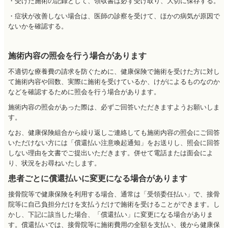
・受けた施術の記録として、領収書は必ず受け取り、大切に保存する。
・症状が改善しない場合は、医師の診察を受けて、ほかの病気が原因で
ないかを確認する。
施術内容の照会を行う場合があります
不適切な療養費の請求を防ぐために、健康保険で施術を受けた方に対し
て施術内容や回数、実際に施術を受けているか、けがによるものなのか
などを確認するために照会を行う場合があります。
施術内容の照会があった際は、必ずご回答いただきますようお願いしま
す。
なお、健康保険組合から繰り返しご連絡しても施術内容の照会にご回答
いただけない方には「償還払い注意喚起通知」をお送りし、照会に回答
しない理由を文書でご提出いただきます。併せて電話または面会によ
り、状況をお尋ねいたします。
患者ごとに償還払いに変更になる場合があります
接骨院等で健康保険を利用する場合、通常は「受領委任払い」で、接骨
院等に自己負担分だけを支払うだけで施術を受けることができます。し
かし、下記に該当した場合、「償還払い」に変更になる場合がありま
す。償還払いでは、接骨院等に施術費用の全額を支払い、後から健康保