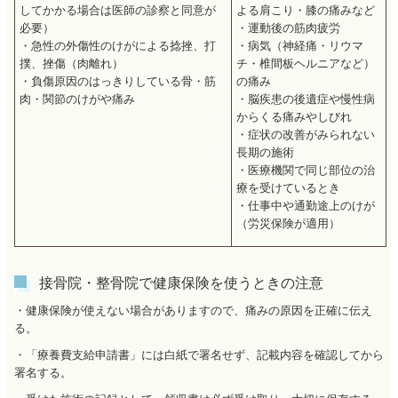
してかかる場合は医師の診察と同意が
よる肩こり・膝の痛みなど
必要）
・運動後の筋肉疲労
・急性の外傷性のけがによる捻挫、打
・病気（神経痛・リウマ
撲、挫傷（肉離れ）
チ・椎間板ヘルニアなど）
・負傷原因のはっきりしている骨・筋
の痛み
肉・関節のけがや痛み
・脳疾患の後遺症や慢性病
からくる痛みやしびれ
・症状の改善がみられない
長期の施術
・医療機関で同じ部位の治
療を受けているとき
・仕事中や通勤途上のけが
（労災保険が適用）
接骨院・整骨院で健康保険を使うときの注意
・健康保険が使えない場合がありますので、痛みの原因を正確に伝え
る。
・「療養費支給申請書」には白紙で署名せず、記載内容を確認してから
署名する。