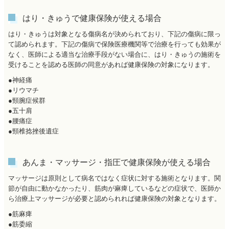
はり・きゅうで健康保険が使える場合
はり・きゅうは対象となる傷病名が決められており、下記の傷病に限っ
て認められます。下記の傷病で保険医療機関等で治療を行っても効果が
なく、医師による適当な治療手段がない場合に、はり・きゅうの施術を
受けることを認める医師の同意があれば健康保険の対象になります。
●神経痛
●リウマチ
●頸腕症候群
●五十肩
●腰痛症
●頸椎捻挫後遺症
あんま・マッサージ・指圧で健康保険が使える場合
マッサージは原則として病名ではなく症状に対する施術となります。関
節が自由に動かなかったり、筋肉が麻痺しているなどの症状で、医師か
ら治療上マッサージが必要と認められれば健康保険の対象となります。
●筋麻痺
●筋委縮