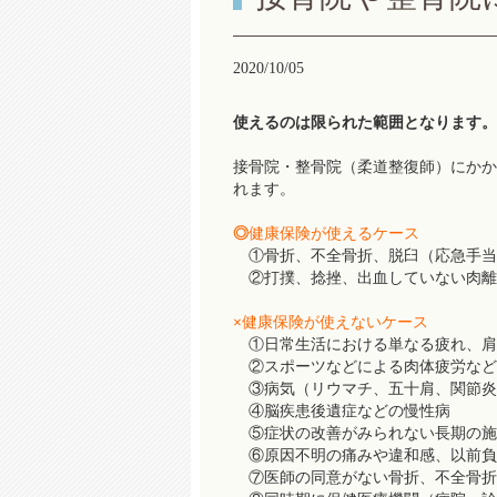
2020/10/05
使えるのは限られた範囲となります。
接骨院・整骨院（柔道整復師）にかか
れます。
◎
健康保険が使えるケース
①骨折、不全骨折、脱臼（応急手当
②打撲、捻挫、出血していない肉離
×
健康保険が使えないケース
①日常生活における単なる疲れ、肩
②スポーツなどによる肉体疲労など
③病気（リウマチ、五十肩、関節炎
④脳疾患後遺症などの慢性病
⑤症状の改善がみられない長期の施
⑥原因不明の痛みや違和感、以前負
⑦医師の同意がない骨折、不全骨折